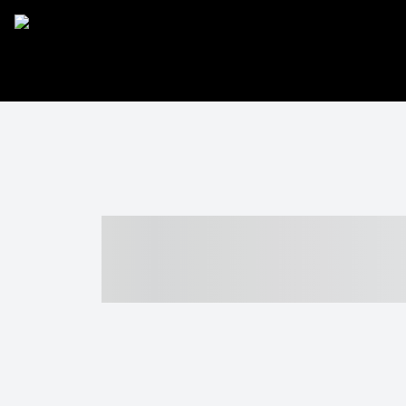
----- ----- -- -
- ------