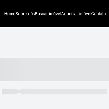
Home
Sobre nós
Buscar imóvel
Anunciar imóvel
Contato
----- ---- ---- -- ----
----- -----
----- ----- -- ------ ---- ---- -- ----- ----- ----- --- ------