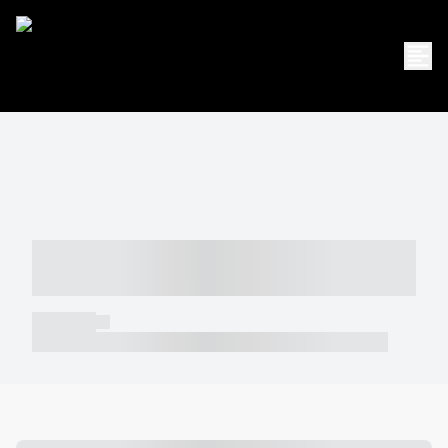
----- ----- -- ------ ---- ---- -- ----- -----
----- --- ------
----- -----
----- ----- -- ------ ---- ---- -- ----- ----- ----- --- ------