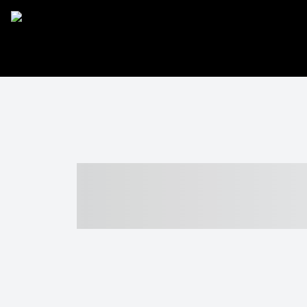
----- ----- -- -
- ------