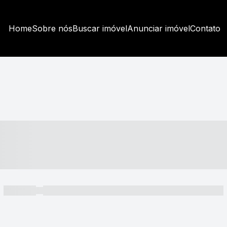
Home
Sobre nós
Buscar imóvel
Anunciar imóvel
Contato
----- ---- ---- -- ----
----- -----
----- ----- -- ------ ---- ---- -- ----- ----- ----- --- ------