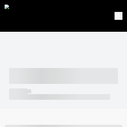
----- ----- -- ------ ---- ---- -- ----- -----
----- --- ------
----- -----
----- ----- -- ------ ---- ---- -- ----- ----- ----- --- ------