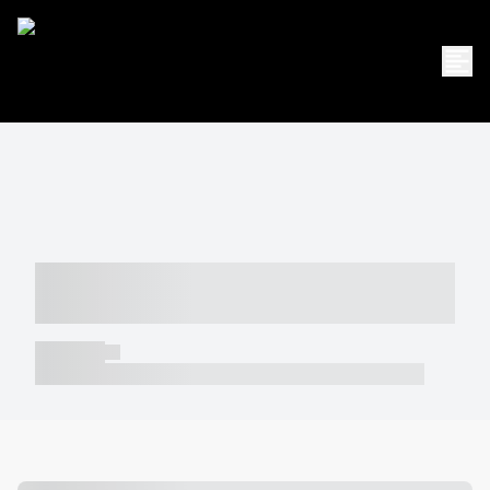
----- ----- -- ------ ---- ---- -- ----- -----
----- --- ------
----- -----
----- ----- -- ------ ---- ---- -- ----- ----- ----- --- ------