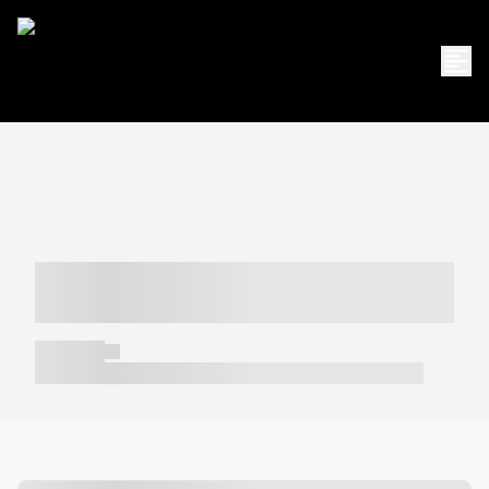
----- ----- -- ------ ---- ---- -- ----- -----
----- --- ------
----- -----
----- ----- -- ------ ---- ---- -- ----- ----- ----- --- ------