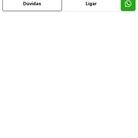
Dúvidas
Ligar
Mais informações
Área de Serviço
Cozinha
Quintal