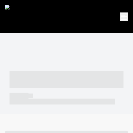
----- ----- -- ------ ---- ---- -- ----- -----
----- --- ------
----- -----
----- ----- -- ------ ---- ---- -- ----- ----- ----- --- ------