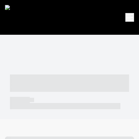
----- ----- -- ------ ---- ---- -- ----- -----
----- --- ------
----- -----
----- ----- -- ------ ---- ---- -- ----- ----- ----- --- ------