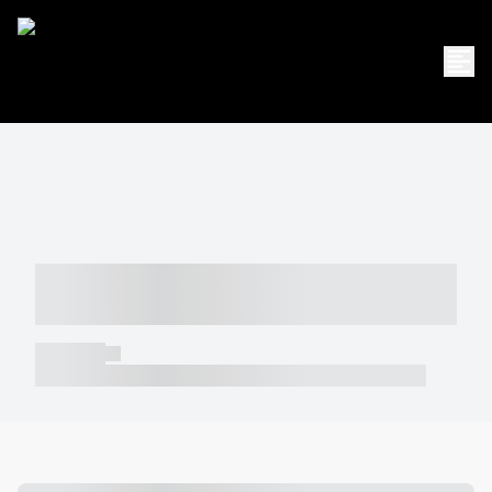
----- ----- -- ------ ---- ---- -- ----- -----
----- --- ------
----- -----
----- ----- -- ------ ---- ---- -- ----- ----- ----- --- ------