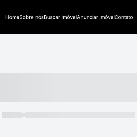
Home
Sobre nós
Buscar imóvel
Anunciar imóvel
Contato
----- ---- ---- -- ----
----- -----
----- ----- -- ------ ---- ---- -- ----- ----- ----- --- ------