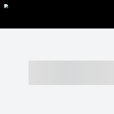
----- ----- -- -
- ------