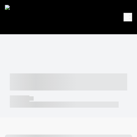
----- ----- -- ------ ---- ---- -- ----- -----
----- --- ------
----- -----
----- ----- -- ------ ---- ---- -- ----- ----- ----- --- ------