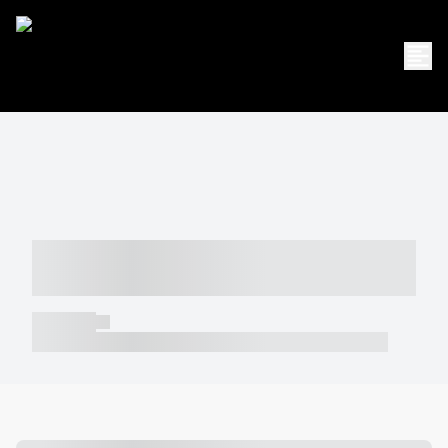
----- ----- -- ------ ---- ---- -- ----- -----
----- --- ------
----- -----
----- ----- -- ------ ---- ---- -- ----- ----- ----- --- ------