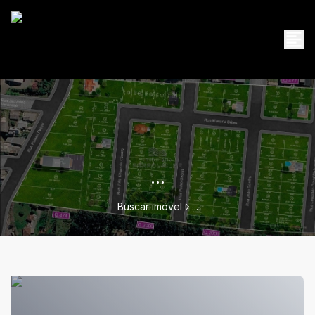
...
Buscar imóvel
...