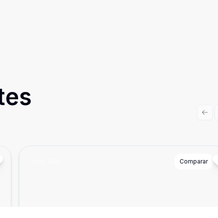
tes
Prev
Cód:
2981
Comparar