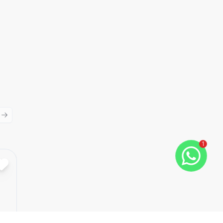
ious slide
Next slide
1
Cód:
2814
Comparar