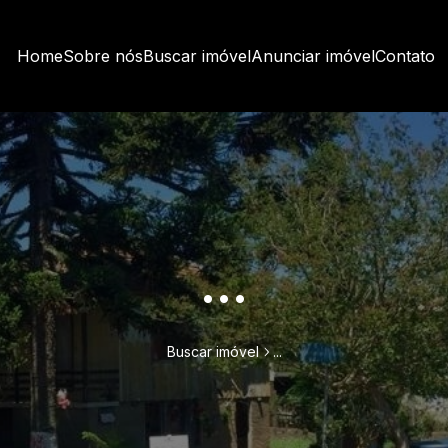
Home
Sobre nós
Buscar imóvel
Anunciar imóvel
Contato
...
Buscar imóvel
...