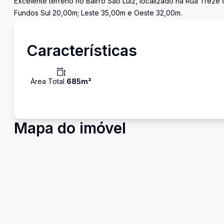
Excelente terreno no Bairro São Luiz, localizado na Rua Treze
Fundos Sul 20,00m; Leste 35,00m e Oeste 32,00m.
Características
Área Total
685
m²
Mapa do imóvel