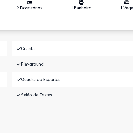
2
Dormitório
s
1
Banheiro
1
Vag
Guarita
Playground
Quadra de Esportes
Salão de Festas