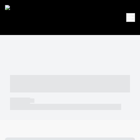
----- ----- -- ------ ---- ---- -- ----- -----
----- --- ------
----- -----
----- ----- -- ------ ---- ---- -- ----- ----- ----- --- ------