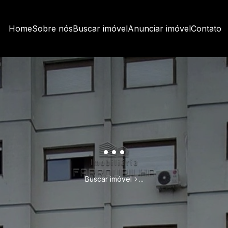
Home
Sobre nós
Buscar imóvel
Anunciar imóvel
Contato
...
Buscar imóvel
...