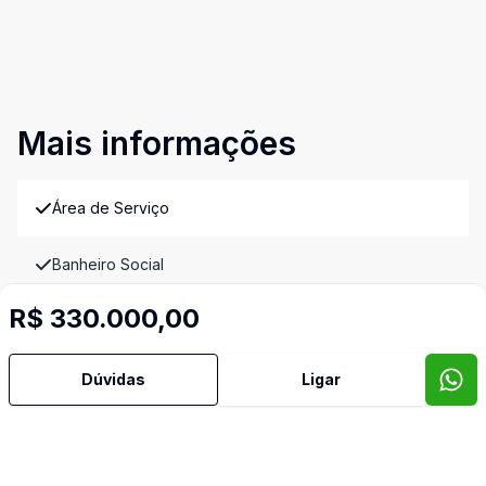
Mais informações
Área de Serviço
Banheiro Social
R$ 330.000,00
Cozinha
Gradeado
Dúvidas
Ligar
Sacada