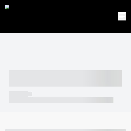
----- ----- -- ------ ---- ---- -- ----- -----
----- --- ------
----- -----
----- ----- -- ------ ---- ---- -- ----- ----- ----- --- ------