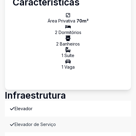
Características
Área Privativa
70
m²
2
Dormitório
s
2
Banheiro
s
1
Suíte
1
Vaga
Infraestrutura
Elevador
Elevador de Serviço