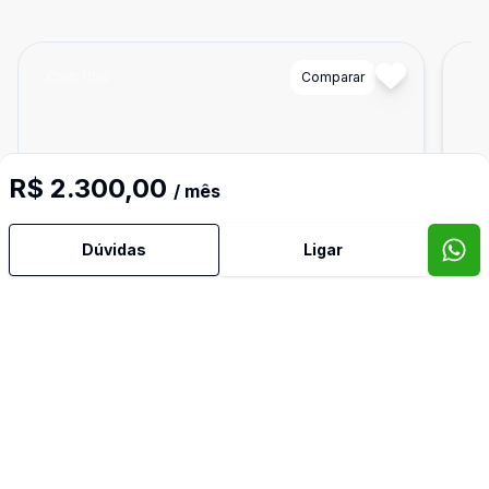
Cód:
1106
Comparar
Có
R$ 2.300,00
/ mês
Dúvidas
Ligar
Dorm
3
Ban
2
116
m²