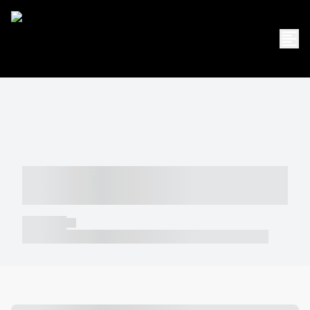
----- ----- -- ------ ---- ---- -- ----- -----
----- --- ------
----- -----
----- ----- -- ------ ---- ---- -- ----- ----- ----- --- ------