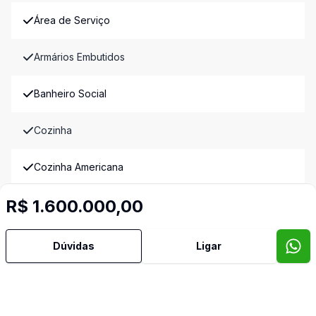
Área de Serviço
Armários Embutidos
Banheiro Social
Cozinha
Cozinha Americana
R$ 1.600.000,00
Cozinha Planejada
Despensa
Dúvidas
Ligar
Dormitório com Armários
Espera para Split