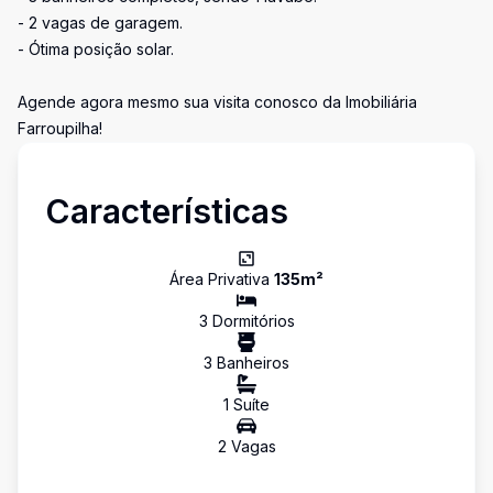
- 2 vagas de garagem.
- Ótima posição solar.
Agende agora mesmo sua visita conosco da Imobiliária
Farroupilha!
Características
Área Privativa
135
m²
3
Dormitório
s
3
Banheiro
s
1
Suíte
2
Vaga
s