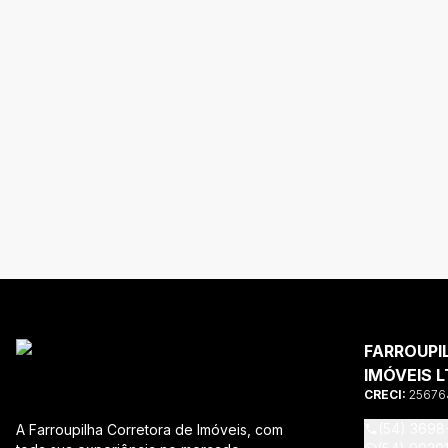
FARROUPI
IMÓVEIS L
CRECI:
25676
(54) 3698
A Farroupilha Corretora de Imóveis, com