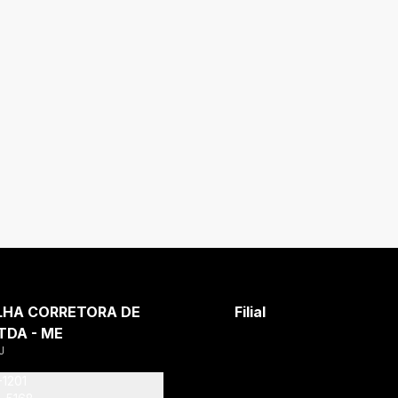
LHA CORRETORA DE
Filial
TDA - ME
J
-1201