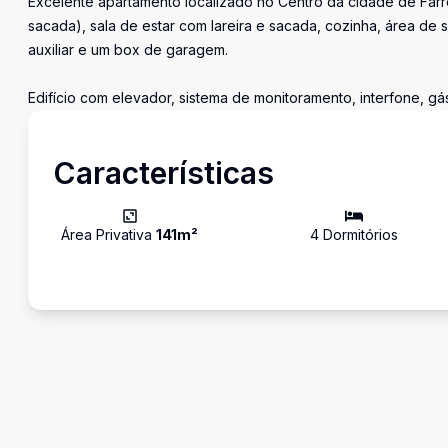
Excelente apartamento localizado no Centro da cidade de Farr
sacada), sala de estar com lareira e sacada, cozinha, área de
auxiliar e um box de garagem.
Edifício com elevador, sistema de monitoramento, interfone, gás
Características
Área Privativa
141
m²
4
Dormitório
s