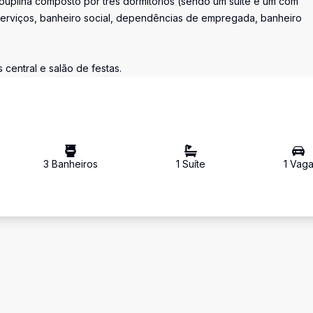
oupilha composto por três dormitórios (sendo um suíte e um com
 serviços, banheiro social, dependências de empregada, banheiro
 central e salão de festas.
3
Banheiro
s
1
Suíte
1
Vag