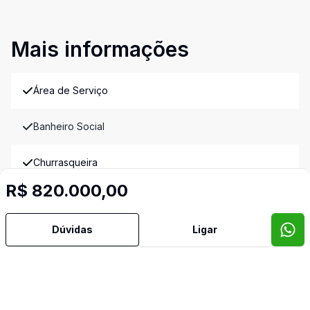
Mais informações
Área de Serviço
Banheiro Social
Churrasqueira
R$ 820.000,00
Cozinha
Dúvidas
Ligar
Espera para Split
Hall
Video do imóvel