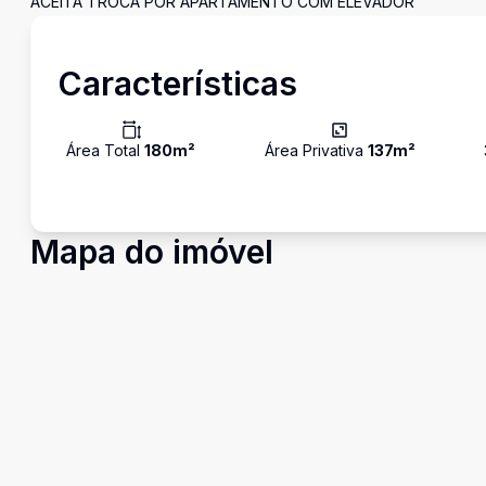
ACEITA TROCA POR APARTAMENTO COM ELEVADOR
Características
Área Total
180
m²
Área Privativa
137
m²
Mapa do imóvel