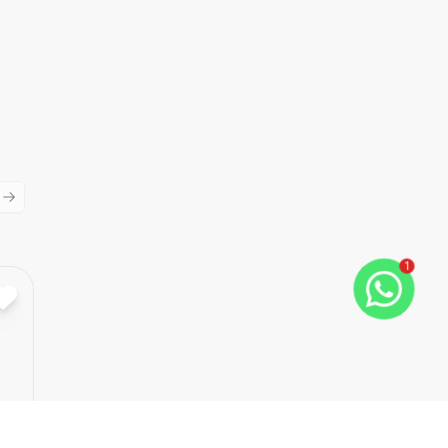
ious slide
Next slide
1
Cód:
1825
Comparar