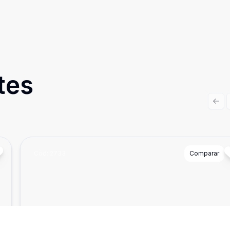
tes
Prev
Cód:
2733
Comparar