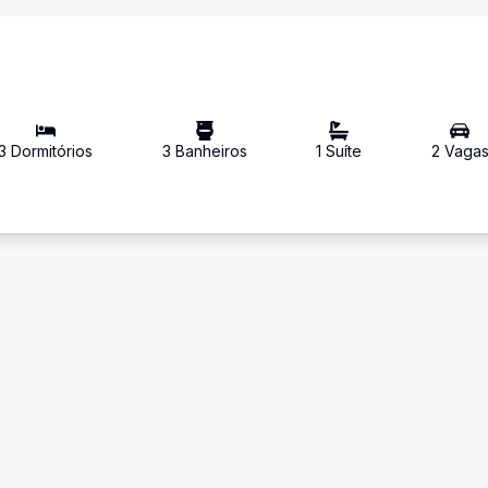
3
Dormitório
s
3
Banheiro
s
1
Suíte
2
Vaga