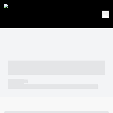
----- ----- -- ------ ---- ---- -- ----- -----
----- --- ------
----- -----
----- ----- -- ------ ---- ---- -- ----- ----- ----- --- ------