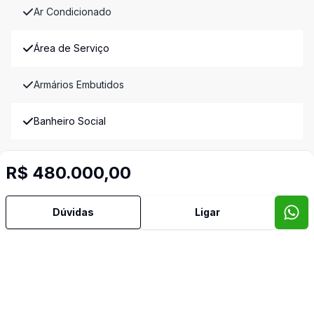
Ar Condicionado
Área de Serviço
Armários Embutidos
Banheiro Social
Churrasqueira
R$ 480.000,00
Cozinha
Dúvidas
Ligar
Cozinha Planejada
Dormitório com Armários
Espera para Split