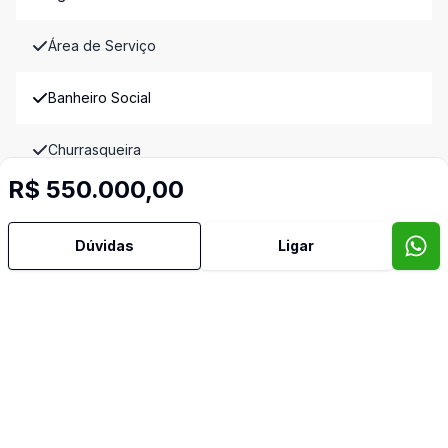
Área de Serviço
Banheiro Social
Churrasqueira
R$ 550.000,00
Cozinha
Dúvidas
Ligar
Sacada
Semi Mobiliado
Imóveis semelhantes
Confira imóveis semelhantes