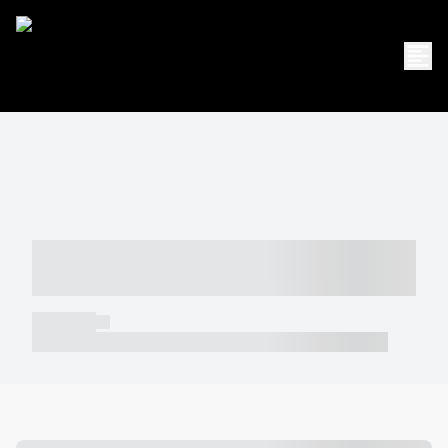
----- ----- -- ------ ---- ---- -- ----- -----
----- --- ------
----- -----
----- ----- -- ------ ---- ---- -- ----- ----- ----- --- ------