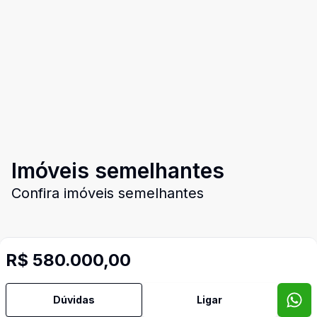
Imóveis semelhantes
Confira imóveis semelhantes
R$ 580.000,00
Cód:
2276
Comparar
Có
Dúvidas
Ligar