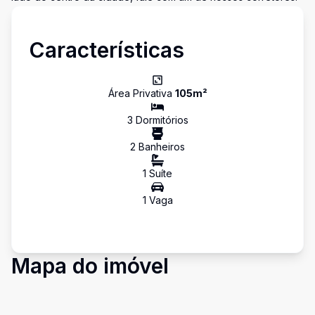
Características
Área Privativa
105
m²
3
Dormitório
s
2
Banheiro
s
1
Suíte
1
Vaga
Mapa do imóvel