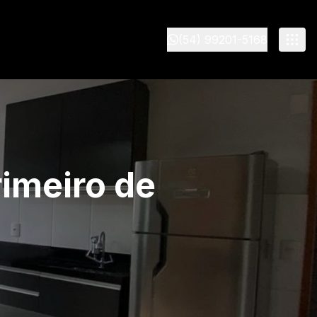
(54) 99201-5168
imeiro de