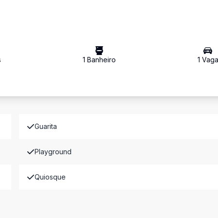
s
1
Banheiro
1
Vag
Guarita
Playground
Quiosque