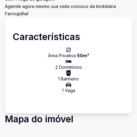
Agende agora mesmo sua visita conosco da Imobiliária
Farroupilha!
Características
Área Privativa
50
m²
2
Dormitório
s
1
Banheiro
1
Vaga
Mapa do imóvel