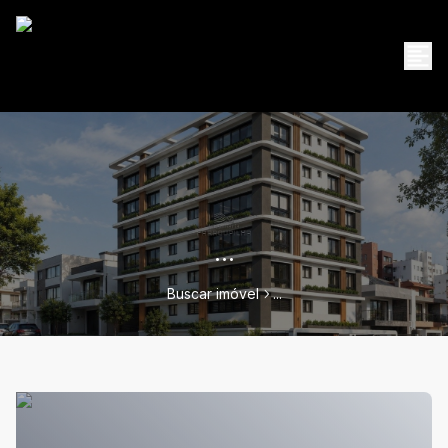
...
Buscar imóvel
...