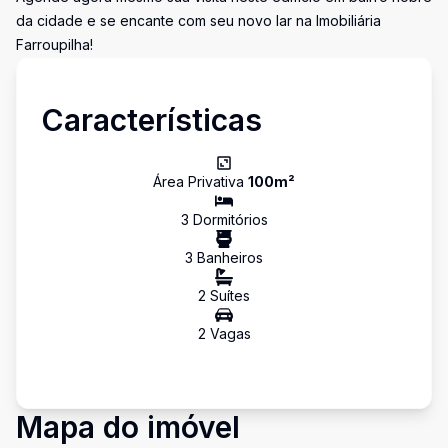
da cidade e se encante com seu novo lar na Imobiliária
Farroupilha!
Características
Área Privativa
100
m²
3
Dormitório
s
3
Banheiro
s
2
Suíte
s
2
Vaga
s
Mapa do imóvel