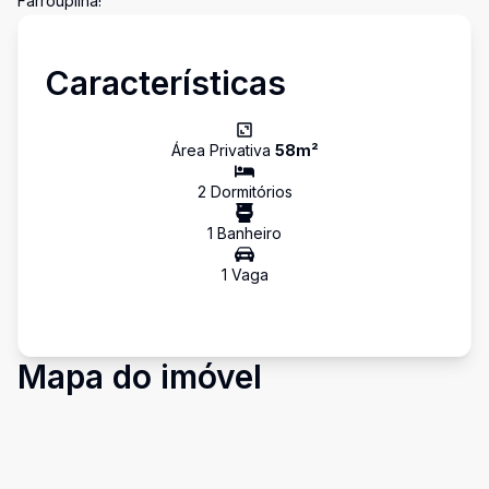
Farroupilha!
Características
Área Privativa
58
m²
2
Dormitório
s
1
Banheiro
1
Vaga
Mapa do imóvel