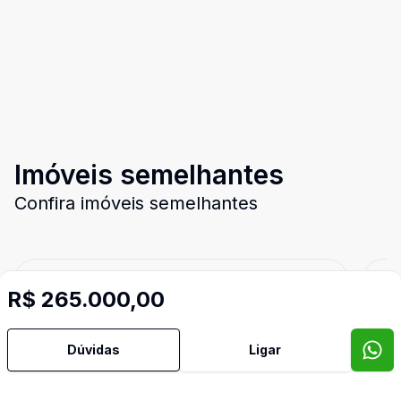
Imóveis semelhantes
Confira imóveis semelhantes
Cód:
3024
Comparar
Có
R$ 265.000,00
Dúvidas
Ligar