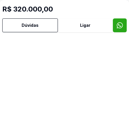
R$ 320.000,00
Cód:
2481
Comparar
Có
Dúvidas
Ligar
7711
m²