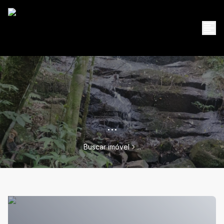
...
Buscar imóvel
...