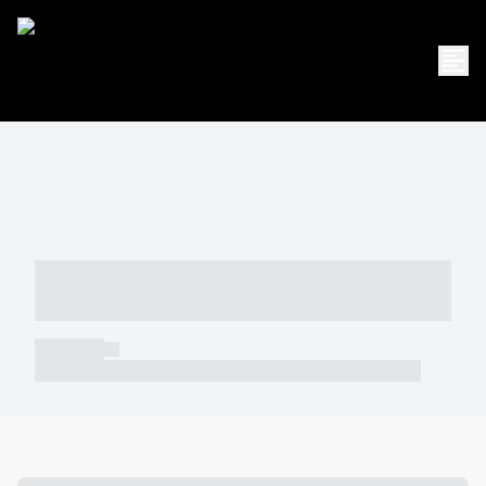
----- ----- -- ------ ---- ---- -- ----- -----
----- --- ------
----- -----
----- ----- -- ------ ---- ---- -- ----- ----- ----- --- ------