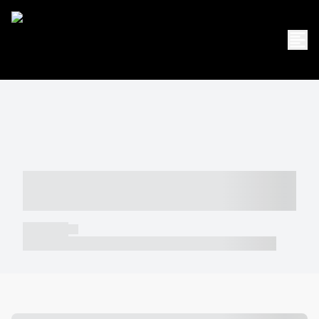
----- ----- -- ------ ---- ---- -- ----- -----
----- --- ------
----- -----
----- ----- -- ------ ---- ---- -- ----- ----- ----- --- ------