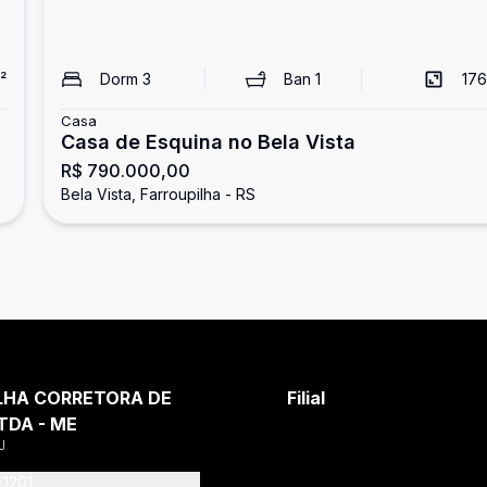
²
Dorm
3
Ban
1
176
Casa
Casa de Esquina no Bela Vista
R$ 790.000,00
Bela Vista, Farroupilha - RS
LHA CORRETORA DE
Filial
TDA - ME
J
-1201