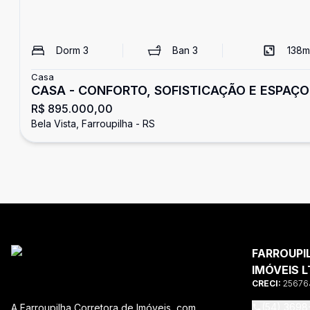
Dorm
3
Ban
3
138
m
Casa
CASA - CONFORTO, SOFISTICAÇÃO E ESPAÇO
R$ 895.000,00
Bela Vista, Farroupilha - RS
FARROUPI
IMÓVEIS L
CRECI:
25676
(54) 3698
A Farroupilha Corretora de Imóveis, com