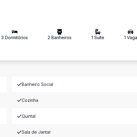
3
Dormitório
s
2
Banheiro
s
1
Suíte
1
Vag
Banheiro Social
Cozinha
Quintal
Sala de Jantar