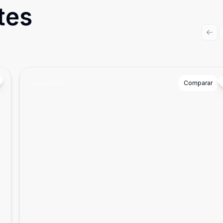
tes
Prev
Cód:
2824
Comparar