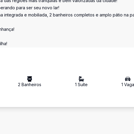
das regiões mais tranquilas e bem valorizadas da cidade!
rando para ser seu novo lar!
ha integrada e mobiliada, 2 banheiros completos e amplo pátio na p
inhança!
lha!
2
Banheiro
s
1
Suíte
1
Vag