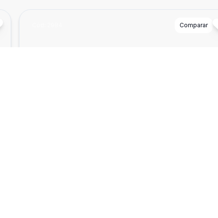
Cód:
2984
Comparar
²
Dorm
2
Ban
1
160
Casa