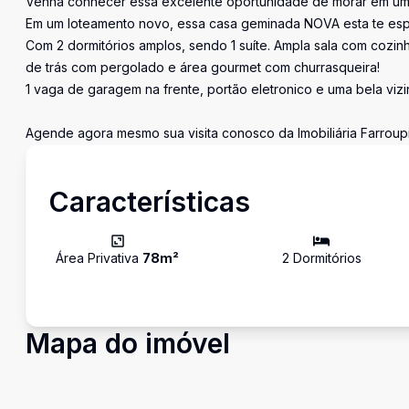
Venha conhecer essa excelente oportunidade de morar em uma 
Em um loteamento novo, essa casa geminada NOVA esta te espe
Com 2 dormitórios amplos, sendo 1 suíte. Ampla sala com cozin
de trás com pergolado e área gourmet com churrasqueira!
1 vaga de garagem na frente, portão eletronico e uma bela viz
Agende agora mesmo sua visita conosco da Imobiliária Farroupi
Características
Área Privativa
78
m²
2
Dormitório
s
Mapa do imóvel