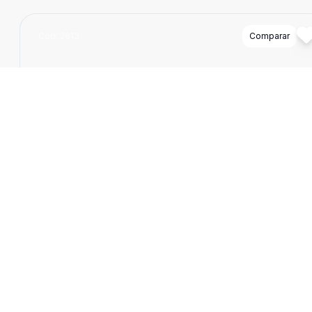
Cód:
2613
Comparar
Dorm
2
Ban
1
127
m
Casa