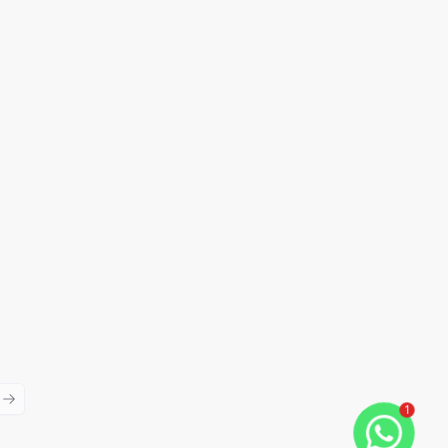
ious slide
Next slide
1