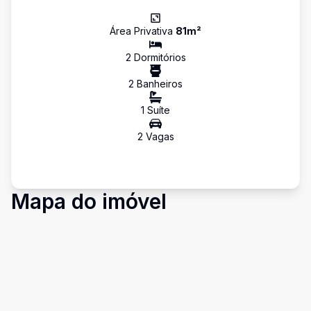
Área Privativa
81
m²
2
Dormitório
s
2
Banheiro
s
1
Suíte
2
Vaga
s
Mapa do imóvel