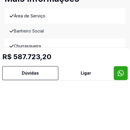
Área de Serviço
Banheiro Social
Churrasqueira
R$ 587.723,20
Cozinha
Dúvidas
Ligar
Lareira
Quintal
Imóveis semelhantes
Confira imóveis semelhantes