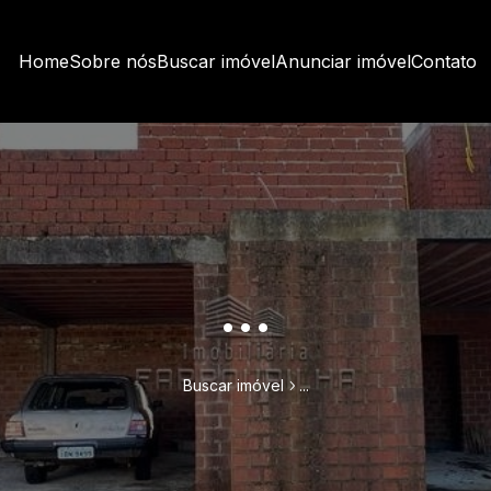
Home
Sobre nós
Buscar imóvel
Anunciar imóvel
Contato
...
Buscar imóvel
...