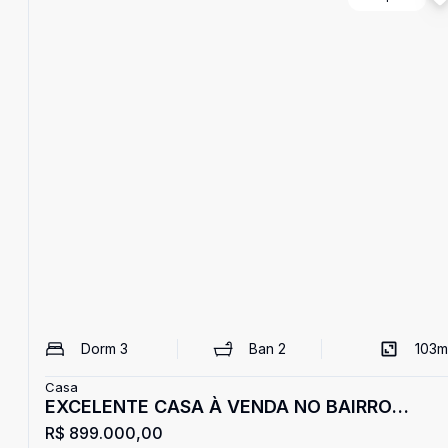
Dorm
3
Ban
2
103
m
Casa
EXCELENTE CASA À VENDA NO BAIRRO
R$ 899.000,00
BELVEDERE