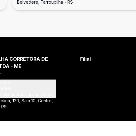
Belvedere, Farroupilha - RS
LHA CORRETORA DE
Filial
TDA - ME
J
-1201
1-5168
obiliariafarroupilha.com.br
lica, 120, Sala 10, Centro,
- RS