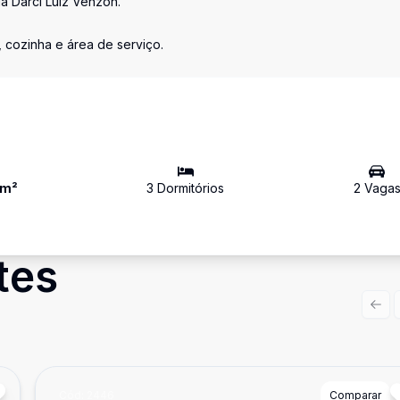
a Darci Luiz Venzon.
, cozinha e área de serviço.
m²
3
Dormitório
s
2
Vaga
tes
Prev
Cód:
2446
Comparar