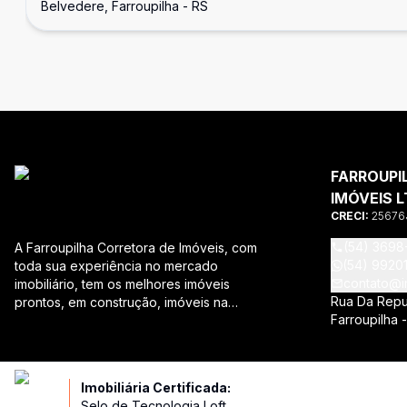
Belvedere, Farroupilha - RS
FARROUPI
IMÓVEIS L
CRECI:
25676
(54) 3698
A Farroupilha Corretora de Imóveis, com
(54) 9920
toda sua experiência no mercado
contato@im
imobiliário, tem os melhores imóveis
Rua Da Repub
prontos, em construção, imóveis na
Farroupilha 
planta e imóveis usados, todos a sua
disposição com variadas faixas de
valores, bairros e dimensões para
melhor atender as suas necessidades e
Imobiliária Certificada:
anseios. Ao nos procurar, nossos
Selo de Tecnologia Loft