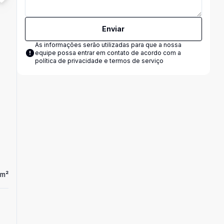
Enviar
As informações serão utilizadas para que a nossa
equipe possa entrar em contato de acordo com a
política de privacidade e termos de serviço
m²
Dorm
3
Ban
2
1
Casa
Casas na planta!
R$ 715.000,00