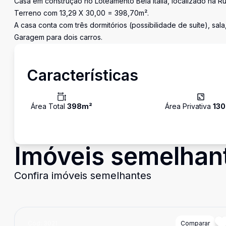
Casa em construção no Loteamento Bela Italia, localizado na Ru
Terreno com 13,29 X 30,00 = 398,70m².
A casa conta com três dormitórios (possibilidade de suíte), sala
Garagem para dois carros.
Características
Área Total
398
m²
Área Privativa
130
Imóveis semelhan
Confira imóveis semelhantes
Cód:
3021
Comparar