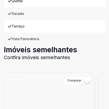
Quintal
Sacada
Terraço
Vista Panorâmica
Imóveis semelhantes
Confira imóveis semelhantes
Cód:
276
Comparar
Có