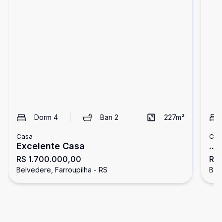
Dorm
4
Ban
2
227
m²
Casa
Cas
Excelente Casa
...
R$ 1.700.000,00
R$ 
Belvedere, Farroupilha - RS
Bel