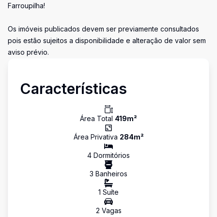
Farroupilha!
Os imóveis publicados devem ser previamente consultados
pois estão sujeitos a disponibilidade e alteração de valor sem
aviso prévio.
Características
Área Total
419
m²
Área Privativa
284
m²
4
Dormitório
s
3
Banheiro
s
1
Suíte
2
Vaga
s