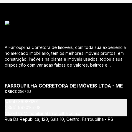
A Farroupilha Corretora de Imóveis, com toda sua experiência
no mercado imobiliário, tem os melhores imóveis prontos, em
construção, imóveis na planta e imóveis usados, todos a sua
disposição com variadas faixas de valores, bairros e
dimensões para melhor atender as suas necessidades e
anseios. Ao nos procurar, nossos corretores – credenciados
ao CRECI-RS – estarão sempre prontos para responder-lhe
FARROUPILHA CORRETORA DE IMÓVEIS LTDA - ME
todas as suas dúvidas sobre casas, apartamentos, terrenos,
CRECI:
25676J
salas comerciais e outros produtos imobiliários. Quais
vantagens que a Farroupilha Corretora de Imóveis lhe
(54) 3698-1201
proporciona? Parcerias com várias construtoras da sua
(54) 99201-5168
cidade; Acompanhamento e encaminhamento do
contato@imobiliariafarroupilha.com.br
financiamento bancário para aquisição do imóvel através de
Rua Da Republica, 120, Sala 10, Centro, Farroupilha - RS
agente credenciado CEF; Site atualizado com interação com
os principais portais de imóveis; Análise da capacidade de