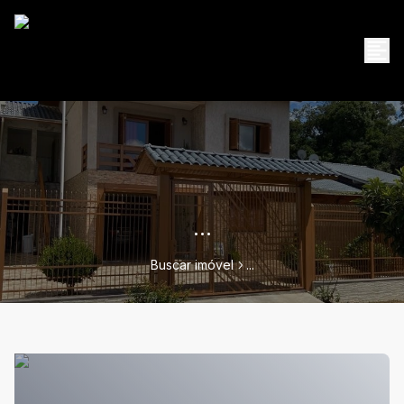
...
Buscar imóvel
...