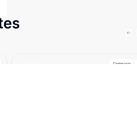
tes
Prev
Cód:
2227
Comparar