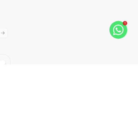
1
ious slide
Next slide
Cód:
1202
Comparar