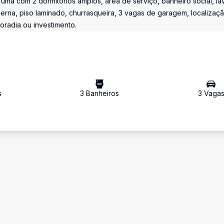
uma com 2 dormitórios amplos, área de serviço, banheiro social, la
oderna, piso laminado, churrasqueira, 3 vagas de garagem, localizaç
oradia ou investimento.
s
3
Banheiro
s
3
Vaga