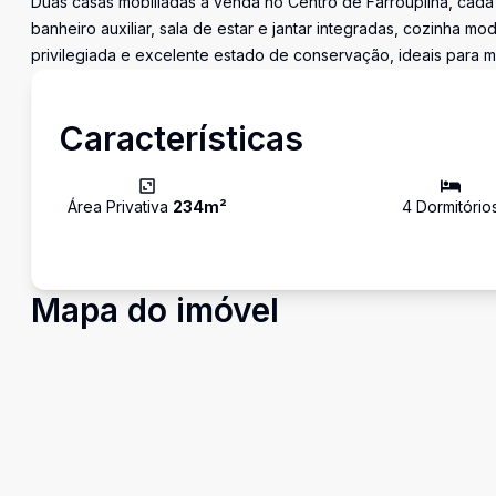
Duas casas mobiliadas à venda no Centro de Farroupilha, cada 
banheiro auxiliar, sala de estar e jantar integradas, cozinha m
privilegiada e excelente estado de conservação, ideais para m
Características
Área Privativa
234
m²
4
Dormitório
Mapa do imóvel