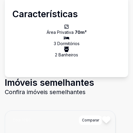
Características
Área Privativa
70
m²
3
Dormitório
s
2
Banheiro
s
Imóveis semelhantes
Confira imóveis semelhantes
Cód:
1760
Comparar