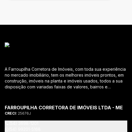
A Farroupilha Corretora de Imóveis, com toda sua experiência
no mercado imobiliário, tem os melhores imóveis prontos, em
construção, imóveis na planta e imóveis usados, todos a sua
disposição com variadas faixas de valores, bairros e
dimensões para melhor atender as suas necessidades e
anseios. Ao nos procurar, nossos corretores – credenciados
ao CRECI-RS – estarão sempre prontos para responder-lhe
FARROUPILHA CORRETORA DE IMÓVEIS LTDA - ME
todas as suas dúvidas sobre casas, apartamentos, terrenos,
CRECI:
25676J
salas comerciais e outros produtos imobiliários. Quais
vantagens que a Farroupilha Corretora de Imóveis lhe
(54) 3698-1201
proporciona? Parcerias com várias construtoras da sua
(54) 99201-5168