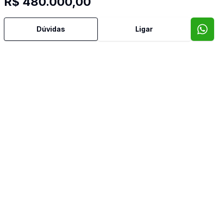
R$ 480.000,00
Cód:
1951
Comparar
Dúvidas
Ligar
Dorm
2
Ban
1
101
m²
Casa