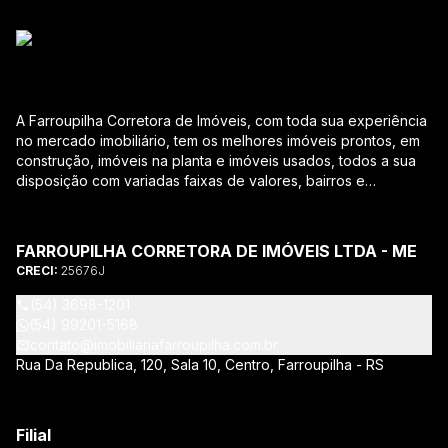
A Farroupilha Corretora de Imóveis, com toda sua experiência
no mercado imobiliário, tem os melhores imóveis prontos, em
construção, imóveis na planta e imóveis usados, todos a sua
disposição com variadas faixas de valores, bairros e
dimensões para melhor atender as suas necessidades e
anseios. Ao nos procurar, nossos corretores – credenciados
ao CRECI-RS – estarão sempre prontos para responder-lhe
FARROUPILHA CORRETORA DE IMÓVEIS LTDA - ME
todas as suas dúvidas sobre casas, apartamentos, terrenos,
CRECI:
25676J
salas comerciais e outros produtos imobiliários. Quais
vantagens que a Farroupilha Corretora de Imóveis lhe
(54) 3698-1201
proporciona? Parcerias com várias construtoras da sua
(54) 99201-5168
cidade; Acompanhamento e encaminhamento do
contato@imobiliariafarroupilha.com.br
financiamento bancário para aquisição do imóvel através de
Rua Da Republica, 120, Sala 10, Centro, Farroupilha - RS
agente credenciado CEF; Site atualizado com interação com
os principais portais de imóveis; Análise da capacidade de
compra e perfil do cliente para aumentar o índice de
Filial
assertividade na escolha do imóvel; Trabalhamos com